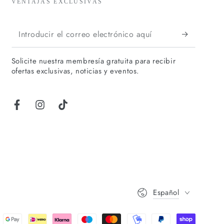
VENTAJAS EXCLUSIVAS
Introducir
el
Solicite nuestra membresía gratuita para recibir
correo
ofertas exclusivas, noticias y eventos.
electrónico
aquí
Facebook
Instagram
TikTok
Idioma
Español