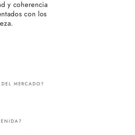
dad y coherencia
ntados con los
reza.
S DEL MERCADO?
TENIDA?