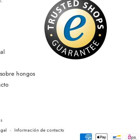
L
al
sobre hongos
cto
os
egal
Información de contacto
Métodos