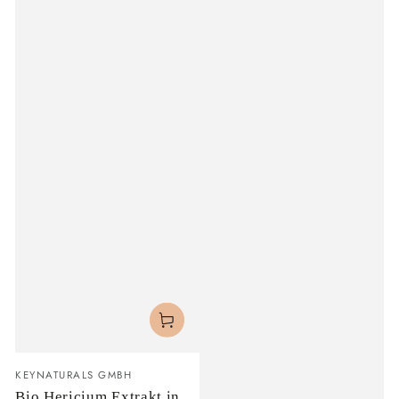
Verkäufer/in:
KEYNATURALS GMBH
Bio Hericium Extrakt in