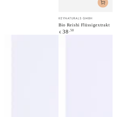
Verkäufer/in:
KEYNATURALS GMBH
Bio Reishi Flüssigextrakt
Regulärer
,50
38
€
Preis