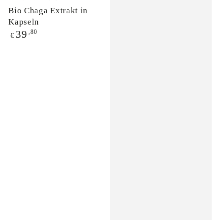
Bio Chaga Extrakt in
Kapseln
Regulärer
,80
39
€
Preis