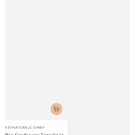
Verkäufer/in:
KEYNATURALS GMBH