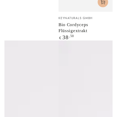
Verkäufer/in:
KEYNATURALS GMBH
Bio Cordyceps
Flüssigextrakt
Regulärer
,50
38
€
Preis