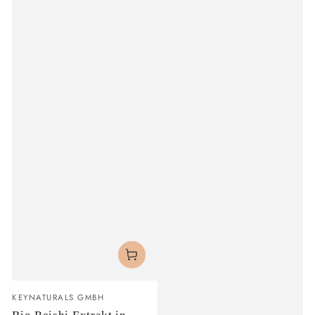
Verkäufer/in:
KEYNATURALS GMBH