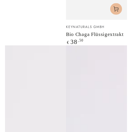
Verkäufer/in:
KEYNATURALS GMBH
Bio Chaga Flüssigextrakt
Regulärer
,50
38
€
Preis