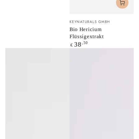
Verkäufer/in:
KEYNATURALS GMBH
Bio Hericium
Flüssigextrakt
Regulärer
,50
38
€
Preis